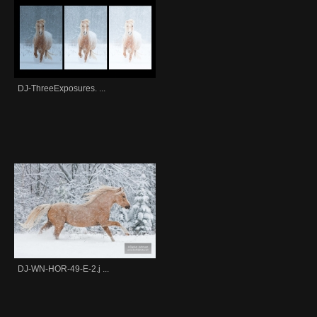
DJ-ThreeExposures. ...
DJ-WN-HOR-49-E-2.j ...