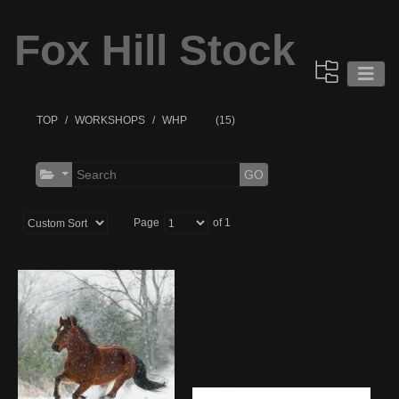
Fox Hill Stock
TOP
WORKSHOPS
WHP
(15)
GO
Page
of 1