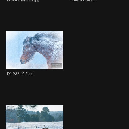
DJ-PR-11-11882.jpg
DJ-PS2-18-E- ...
DJ-PS2-46-2.jpg