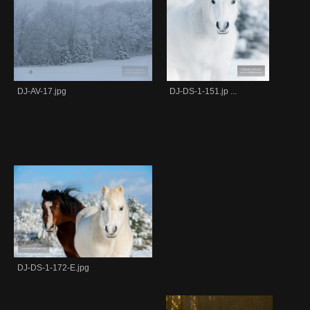
DJ-AV-17.jpg
DJ-DS-1-151.jp ...
DJ-DS-1-172-E.jpg